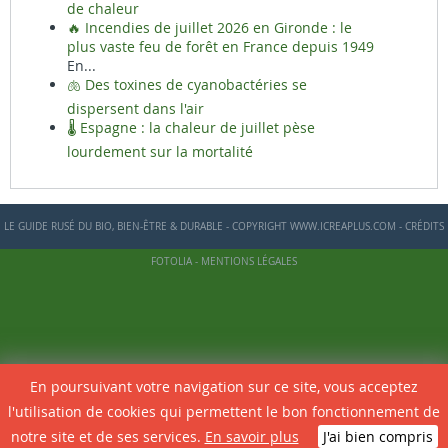
de chaleur
🔥 Incendies de juillet 2026 en Gironde : le
plus vaste feu de forêt en France depuis 1949
En...
🫁 Des toxines de cyanobactéries se
dispersent dans l'air
🌡️ Espagne : la chaleur de juillet pèse
lourdement sur la mortalité
LE GUIDE RUSÉ DU BIO, BIEN-ÊTRE & DURABLE - COPYRIGHT WWW.ICREAPLUS.COM - CRÉDITS
FOTOLIA -
MENTIONS LÉGALES
En poursuivant votre navigation sur ce site, vous acceptez
l'utilisation de cookies qui permettent le bon fonctionnement de
notre site et de ses services.
En savoir plus
J'ai bien compris